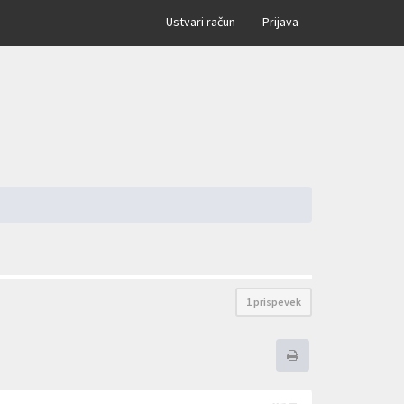
×
Ustvari račun
Prijava
1 prispevek