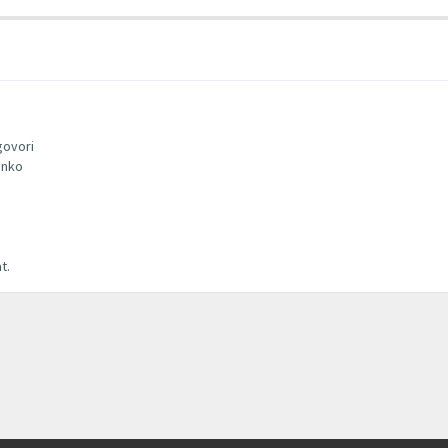
govori
onko
t.