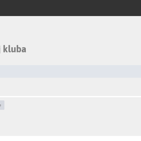
 kluba
e