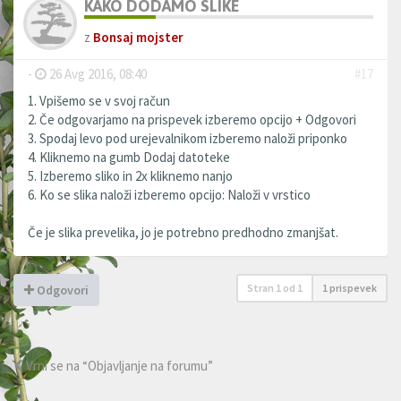
KAKO DODAMO SLIKE
z
Bonsaj mojster
-
26 Avg 2016, 08:40
#17
1. Vpišemo se v svoj račun
2. Če odgovarjamo na prispevek izberemo opcijo + Odgovori
3. Spodaj levo pod urejevalnikom izberemo naloži priponko
4. Kliknemo na gumb Dodaj datoteke
5. Izberemo sliko in 2x kliknemo nanjo
6. Ko se slika naloži izberemo opcijo: Naloži v vrstico
Če je slika prevelika, jo je potrebno predhodno zmanjšat.
Stran
1
od
1
1 prispevek
Odgovori
Vrni se na “Objavljanje na forumu”