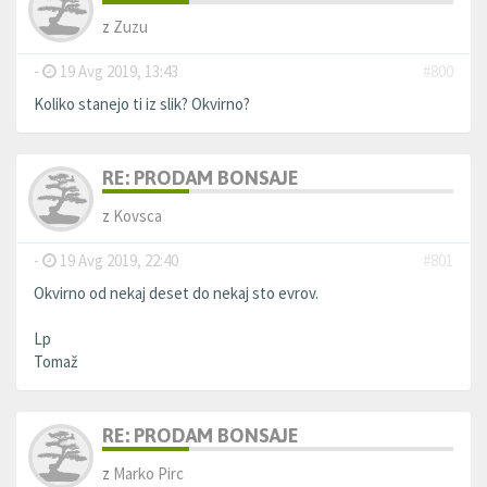
z
Zuzu
-
19 Avg 2019, 13:43
#800
Koliko stanejo ti iz slik? Okvirno?
RE: PRODAM BONSAJE
z
Kovsca
-
19 Avg 2019, 22:40
#801
Okvirno od nekaj deset do nekaj sto evrov.
Lp
Tomaž
RE: PRODAM BONSAJE
z
Marko Pirc