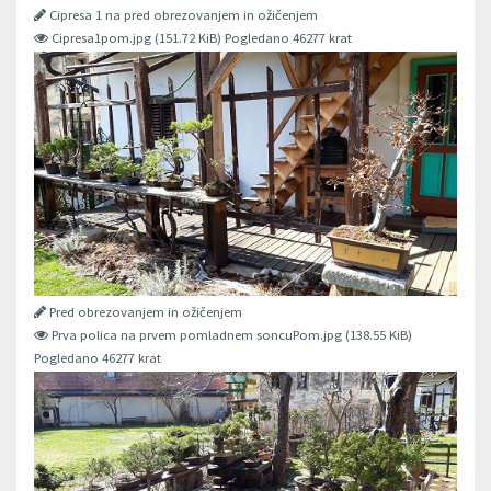
Cipresa 1 na pred obrezovanjem in ožičenjem
Cipresa1pom.jpg (151.72 KiB) Pogledano 46277 krat
Pred obrezovanjem in ožičenjem
Prva polica na prvem pomladnem soncuPom.jpg (138.55 KiB)
Pogledano 46277 krat