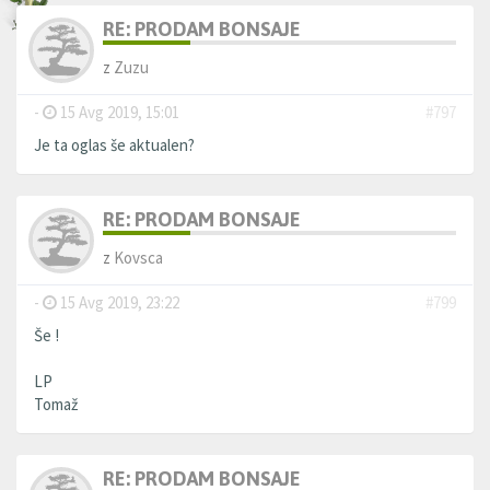
RE: PRODAM BONSAJE
z
Zuzu
-
15 Avg 2019, 15:01
#797
Je ta oglas še aktualen?
RE: PRODAM BONSAJE
z
Kovsca
-
15 Avg 2019, 23:22
#799
Še !
LP
Tomaž
RE: PRODAM BONSAJE