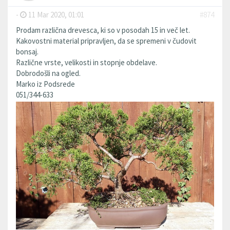
-
11 Mar 2020, 01:01
#874
Prodam različna drevesca, ki so v posodah 15 in več let.
Kakovostni material pripravljen, da se spremeni v čudovit
bonsaj.
Različne vrste, velikosti in stopnje obdelave.
Dobrodošli na ogled.
Marko iz Podsrede
051/344-633