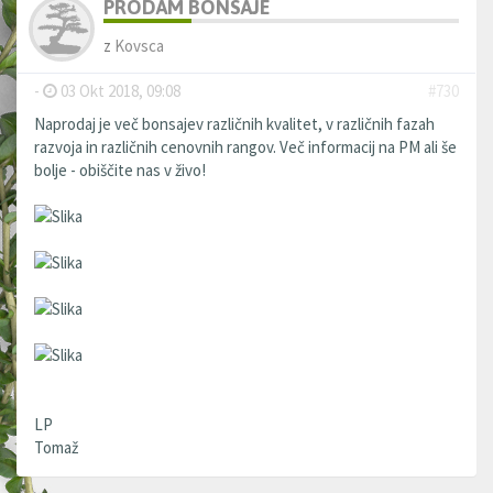
PRODAM BONSAJE
z
Kovsca
-
03 Okt 2018, 09:08
#730
Naprodaj je več bonsajev različnih kvalitet, v različnih fazah
razvoja in različnih cenovnih rangov. Več informacij na PM ali še
bolje - obiščite nas v živo!
LP
Tomaž