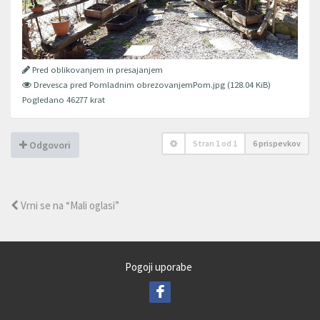
Pred oblikovanjem in presajanjem
Drevesca pred Pomladnim obrezovanjemPom.jpg (128.04 KiB)
Pogledano 46277 krat
Stran
1
od
1
6 prispevkov
Odgovori
Vrni se na “Mali oglasi”
Pogoji uporabe