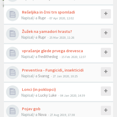
Rešeljika in črni trn spomladi
Napisal/-a
Rupr
- 07 Apr 2020, 12:02
Žužek na yamadori hrastu?
Napisal/-a
Rupr
- 25 Mar 2020, 11:26
vprašanje glede prvega drevesca
Napisal/-a
fredithedog
- 15 Feb 2020, 12:37
Preventiva - Fungicidi, insekticidi
Napisal/-a
Svarog
- 27 Jan 2020, 10:25
Lonci (in poklopci)
Napisal/-a
Lucky Luke
- 04 Jan 2020, 14:39
Pojav gob
Napisal/-a
Nova
- 27 Avg 2019, 17:38