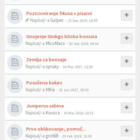
Pozicioniranje fikusa v pisarni
Napisal/-a
Gašper
- 23 Sep 2019, 14:59
Gnojenje Ginkgo biloba bonsaia
Napisal/-a
MicoMaco
- 03 Sep 2019, 09:36
Zemlja za bonsaje
Napisal/-a
spruky
- 16 Mar 2017, 12:50
Posušena bukev
Napisal/-a
Miha
- 23 Jun 2017, 20:59
Juniperus sabina
Napisal/-a
Kovsca
- 30 Mar 2018, 10:51
Prvo oblikovanje, pomoč...
Napisal/-a
grizl68
- 23 Feb 2018, 13:30