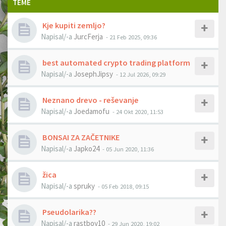
TEME
Kje kupiti zemljo?
Napisal/-a
JurcFerja
- 21 Feb 2025, 09:36
best automated crypto trading platform
Napisal/-a
JosephJipsy
- 12 Jul 2026, 09:29
Neznano drevo - reševanje
Napisal/-a
Joedamofu
- 24 Okt 2020, 11:53
BONSAI ZA ZAČETNIKE
Napisal/-a
Japko24
- 05 Jun 2020, 11:36
žica
Napisal/-a
spruky
- 05 Feb 2018, 09:15
Pseudolarika??
Napisal/-a
rastboy10
- 29 Jun 2020, 19:02