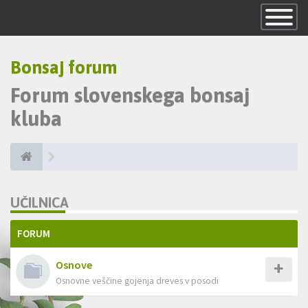
Skrij
navigacijo
Bonsaj forum
Forum slovenskega bonsaj
kluba
UČILNICA
FORUM
Osnove
Osnovne veščine gojenja dreves v posodi