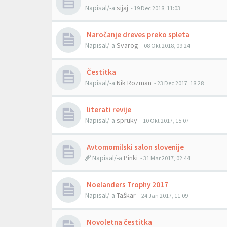
Napisal/-a
sijaj
- 19 Dec 2018, 11:03
Naročanje dreves preko spleta
Napisal/-a
Svarog
- 08 Okt 2018, 09:24
Čestitka
Napisal/-a
Nik Rozman
- 23 Dec 2017, 18:28
literati revije
Napisal/-a
spruky
- 10 Okt 2017, 15:07
Avtomomilski salon slovenije
Napisal/-a
Pinki
- 31 Mar 2017, 02:44
Noelanders Trophy 2017
Napisal/-a
Taškar
- 24 Jan 2017, 11:09
Novoletna čestitka