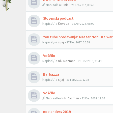
Napisal/-a
Pinki
- 21 Feb 2017, 03:40
Slovenski podcast
Napisal/-a
Kovsca
- 19 Apr 2024, 08:00
You tube predavanja: Master Nobu Kaiwar
Napisal/-a
sijaj
- 27 Dec 2017, 20:38
Voščilo
Napisal/-a
Nik Rozman
- 20 Dec 2019, 21:49
Barbazza
Napisal/-a
sijaj
- 23 Feb 2019, 12:35
Voščilo
Napisal/-a
Nik Rozman
- 22 Dec 2018, 19:05
noelanders 2019