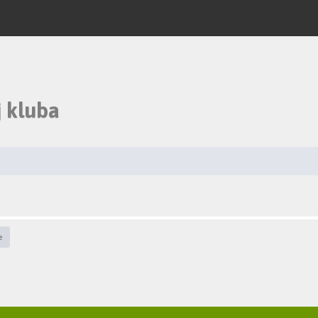
 kluba
e