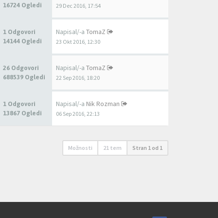
16724 Ogledi
29 Dec 2016, 17:54
Napisal/-a
TomaZ
1 Odgovori
14144 Ogledi
23 Okt 2016, 12:30
Napisal/-a
TomaZ
26 Odgovori
688539 Ogledi
22 Sep 2016, 18:20
Napisal/-a
Nik Rozman
1 Odgovori
13867 Ogledi
06 Sep 2016, 22:13
Možnosti
21 tem
Stran
1
od
1