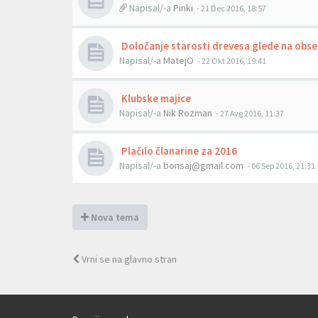
Napisal/-a
Pinki
- 21 Dec 2016, 18:57
Določanje starosti drevesa glede na obse
Napisal/-a
MatejO
- 22 Okt 2016, 19:41
Klubske majice
Napisal/-a
Nik Rozman
- 27 Avg 2016, 11:37
Plačilo članarine za 2016
Napisal/-a
bonsaj@gmail.com
- 06 Sep 2016, 21:31
Nova tema
Vrni se na glavno stran