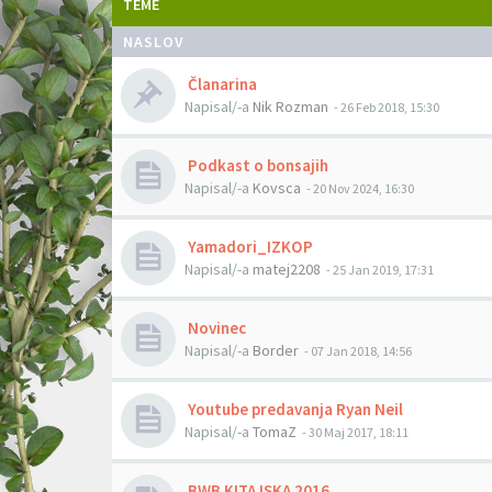
TEME
NASLOV
Članarina
Napisal/-a
Nik Rozman
- 26 Feb 2018, 15:30
Podkast o bonsajih
Napisal/-a
Kovsca
- 20 Nov 2024, 16:30
Yamadori_IZKOP
Napisal/-a
matej2208
- 25 Jan 2019, 17:31
Novinec
Napisal/-a
Border
- 07 Jan 2018, 14:56
Youtube predavanja Ryan Neil
Napisal/-a
TomaZ
- 30 Maj 2017, 18:11
BWB KITAJSKA 2016