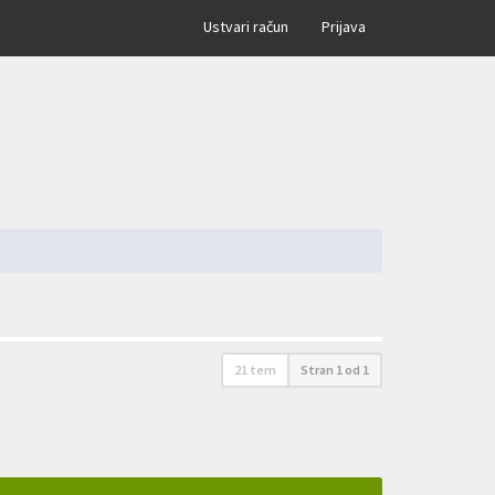
×
Ustvari račun
Prijava
21 tem
Stran
1
od
1