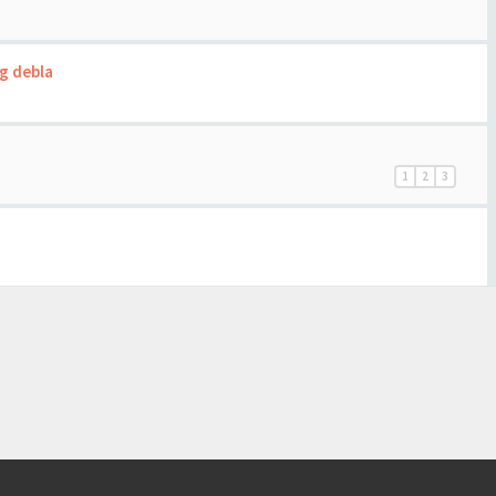
g debla
1
2
3