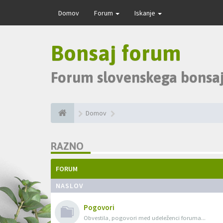
Domov
Forum
Iskanje
Bonsaj forum
Forum slovenskega bonsaj
Domov
RAZNO
FORUM
NASLOV
Pogovori
Obvestila, pogovori med udeleženci foruma...