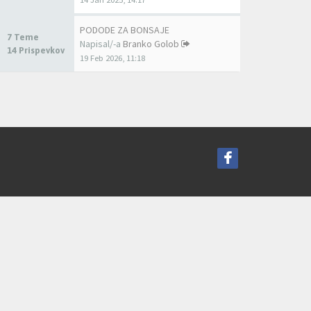
PODODE ZA BONSAJE
7 Teme
Napisal/-a
Branko Golob
14 Prispevkov
19 Feb 2026, 11:18