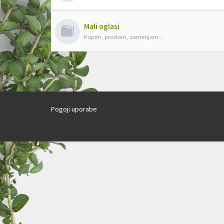
Mali oglasi
Kupim, prodam, zamenjam...
Pogoji uporabe