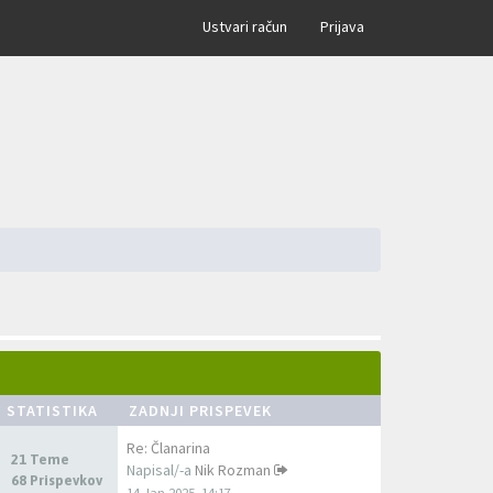
×
Ustvari račun
Prijava
STATISTIKA
ZADNJI PRISPEVEK
Re: Članarina
21 Teme
Napisal/-a
Nik Rozman
68 Prispevkov
14 Jan 2025, 14:17