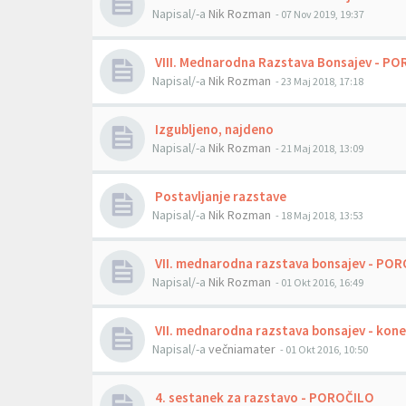
Napisal/-a
Nik Rozman
- 07 Nov 2019, 19:37
VIII. Mednarodna Razstava Bonsajev - P
Napisal/-a
Nik Rozman
- 23 Maj 2018, 17:18
Izgubljeno, najdeno
Napisal/-a
Nik Rozman
- 21 Maj 2018, 13:09
Postavljanje razstave
Napisal/-a
Nik Rozman
- 18 Maj 2018, 13:53
VII. mednarodna razstava bonsajev - PO
Napisal/-a
Nik Rozman
- 01 Okt 2016, 16:49
VII. mednarodna razstava bonsajev - kone
Napisal/-a
večniamater
- 01 Okt 2016, 10:50
4. sestanek za razstavo - POROČILO