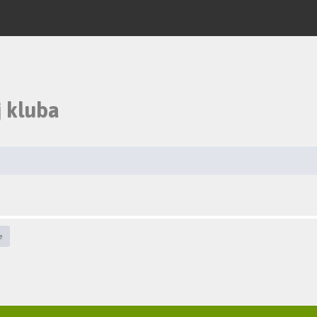
 kluba
e