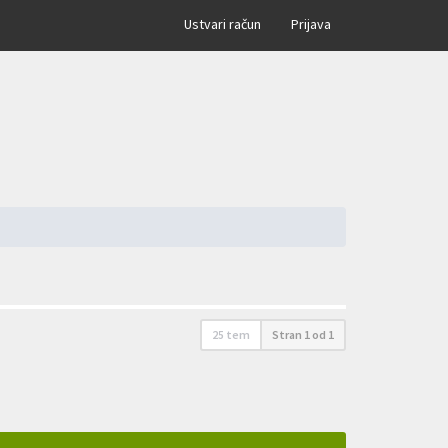
×
Ustvari račun
Prijava
25 tem
Stran
1
od
1