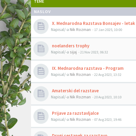
TEME
NASLOV
X. Mednarodna Razstava Bonsajev - letak
Napisal/-a
Nik Rozman
- 17 Jan 2025, 10:00
noelanders trophy
Napisal/-a
sijaj
- 21 Nov 2023, 06:32
IX. Mednarodna razstava - Program
Napisal/-a
Nik Rozman
- 22 Avg 2023, 13:32
Amaterski del razstave
Napisal/-a
Nik Rozman
- 20 Avg 2023, 10:10
Prijave za razstavljalce
Napisal/-a
Nik Rozman
- 07 Avg 2023, 19:46
Drugi sestanek za razstavo