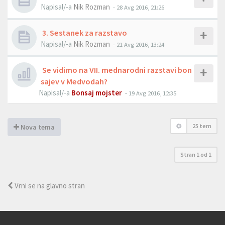
Napisal/-a
Nik Rozman
- 28 Avg 2016, 21:26
3. Sestanek za razstavo
Napisal/-a
Nik Rozman
- 21 Avg 2016, 13:24
Se vidimo na VII. mednarodni razstavi bon
sajev v Medvodah?
Napisal/-a
Bonsaj mojster
- 19 Avg 2016, 12:35
25 tem
Nova tema
Stran
1
od
1
Vrni se na glavno stran