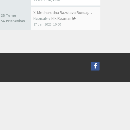
X. Mednarodna Razstava Bonsaj…
25 Teme
Napisal/-a
Nik Rozman
56 Prispevkov
17 Jan 2025, 10:00