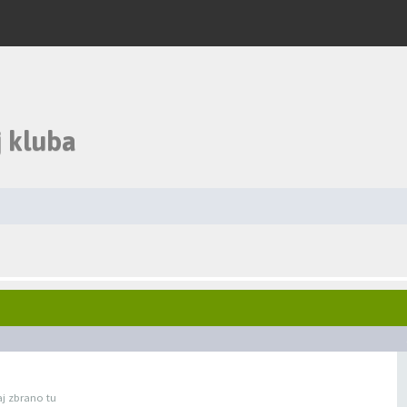
 kluba
aj zbrano tu