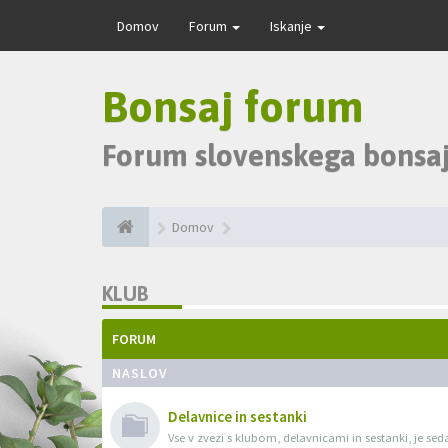
Domov
Forum
Iskanje
Bonsaj forum
Forum slovenskega bonsaj
Domov
KLUB
FORUM
NASLOV
Delavnice in sestanki
Vse v zvezi s klubom, delavnicami in sestanki, je sed