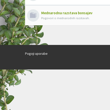
Mednarodna razstava bonsajev
Pogovori o mednarodnih razstavah.
Pogoji uporabe