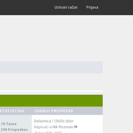
×
Ustvari račun
Prijava
STATISTIKA
ZADNJI PRISPEVEK
Delavnica / Občni zbor
70 Teme
Napisal/-a
Nik Rozman
294 Prispevkov
23 Apr 2026, 15:07