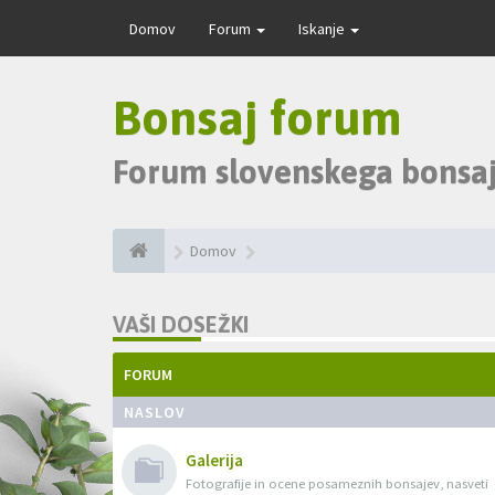
Domov
Forum
Iskanje
Bonsaj forum
Forum slovenskega bonsaj
Domov
VAŠI DOSEŽKI
FORUM
NASLOV
Galerija
Fotografije in ocene posameznih bonsajev, nasveti