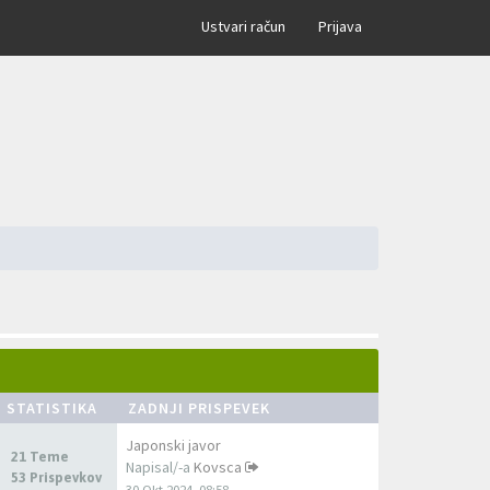
×
Ustvari račun
Prijava
STATISTIKA
ZADNJI PRISPEVEK
Japonski javor
21 Teme
Napisal/-a
Kovsca
53 Prispevkov
30 Okt 2024, 08:58