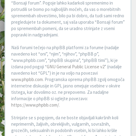
“Bonsaji forum”. Pogoje lahko kadarkoli spremenimo in
potrudili se bomo po najboljših močeh, da vas o morebitnih
spremembah obvestimo, bilo pa bi dobro, da tudi sami redno
pregledujete ta dokument, saj vaša uporaba “Bonsaji forum”
po spremembah pomeni, da se uradno strinjate z vsemi
popravki in nadgradnjami.
Naši forumi tečejo na phpBB platformi za forume (nadalje
navedeno kot “oni”, “njim”, “njihov”, “phpBB p”,
“www.phpbb.com”, “phpBB skupina”, “phpBB timi”), ki je
izdana pod pogoji “
GNU General Public License v2
” (nadalje
navedeno kot “GPL”) in je na voljo na povezavi
www.phpbb.com
. Programska oprema phpBB zgolj omogoča
internetne diskusije in GPL jasno omejuje vsebine v okvire
tistega, kar dovolimo oz. ne prepovemo. Za nadaljne
informacije o phpBB si oglejte povezavo:
https://www.phpbb.com/
.
Strinjate se s pogojem, da ne boste objavljali kakršnih koli
neprimernih, žaljivih, obrekljivih, vulgarnih, sovražnih,
grozečih, seksualnih in podobnih vsebin, ki bi lahko kršile