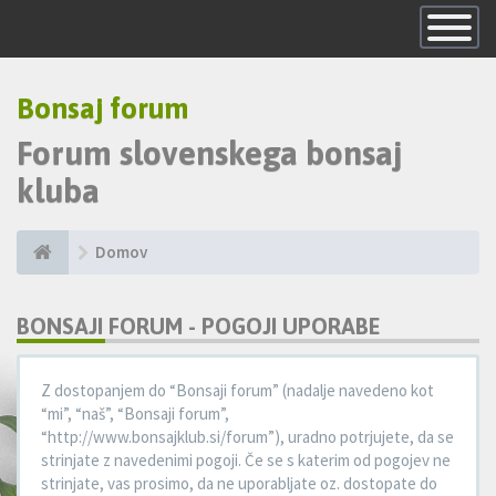
Skrij
navigacijo
Bonsaj forum
Forum slovenskega bonsaj
kluba
Domov
BONSAJI FORUM - POGOJI UPORABE
Z dostopanjem do “Bonsaji forum” (nadalje navedeno kot
“mi”, “naš”, “Bonsaji forum”,
“http://www.bonsajklub.si/forum”), uradno potrjujete, da se
strinjate z navedenimi pogoji. Če se s katerim od pogojev ne
strinjate, vas prosimo, da ne uporabljate oz. dostopate do