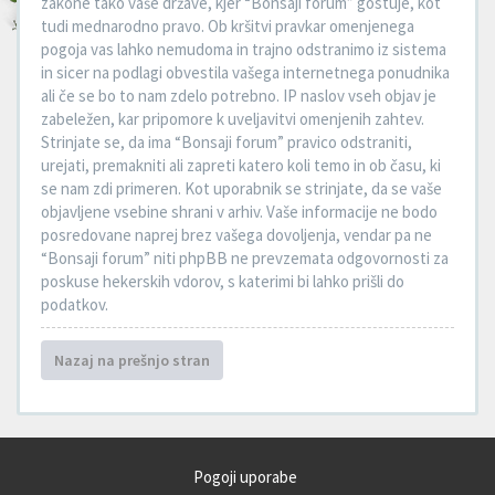
zakone tako vaše države, kjer “Bonsaji forum” gostuje, kot
tudi mednarodno pravo. Ob kršitvi pravkar omenjenega
pogoja vas lahko nemudoma in trajno odstranimo iz sistema
in sicer na podlagi obvestila vašega internetnega ponudnika
ali če se bo to nam zdelo potrebno. IP naslov vseh objav je
zabeležen, kar pripomore k uveljavitvi omenjenih zahtev.
Strinjate se, da ima “Bonsaji forum” pravico odstraniti,
urejati, premakniti ali zapreti katero koli temo in ob času, ki
se nam zdi primeren. Kot uporabnik se strinjate, da se vaše
objavljene vsebine shrani v arhiv. Vaše informacije ne bodo
posredovane naprej brez vašega dovoljenja, vendar pa ne
“Bonsaji forum” niti phpBB ne prevzemata odgovornosti za
poskuse hekerskih vdorov, s katerimi bi lahko prišli do
podatkov.
Nazaj na prešnjo stran
Pogoji uporabe