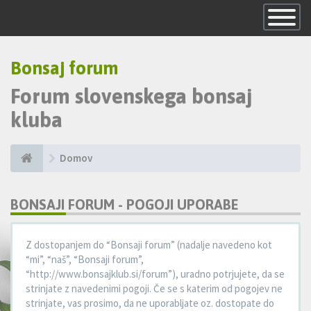
Skrij
navigacijo
Bonsaj forum
Forum slovenskega bonsaj
kluba
Domov
BONSAJI FORUM - POGOJI UPORABE
Z dostopanjem do “Bonsaji forum” (nadalje navedeno kot
“mi”, “naš”, “Bonsaji forum”,
“http://www.bonsajklub.si/forum”), uradno potrjujete, da se
strinjate z navedenimi pogoji. Če se s katerim od pogojev ne
strinjate, vas prosimo, da ne uporabljate oz. dostopate do