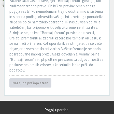
zakone tako vaše države, kjer “Bonsaji forum” gostuje, kot
tudi mednarodno pravo. Ob kršitvi pravkar omenjenega
pogoja vas lahko nemudoma in trajno odstranimo iz sistema
in sicer na podlagi obvestila vašega internetnega ponudnika
ali če se bo to nam zdelo potrebno. IP naslov vseh objav je
zabeležen, kar pripomore k uveljavitvi omenjenih zahtev.
Strinjate se, da ima “Bonsaji forum” pravico odstraniti,
urejati, premakniti ali zapreti katero koli temo in ob času, ki
se nam zdi primeren. Kot uporabnik se strinjate, da se vaše
objavljene vsebine shrani v arhiv. Vaše informacije ne bodo
posredovane naprej brez vašega dovoljenja, vendar pa ne
“Bonsaji forum” niti phpBB ne prevzemata odgovornosti za
poskuse hekerskih vdorov, s katerimi bi lahko prišli do
podatkov.
Nazaj na prešnjo stran
Pogoji uporabe