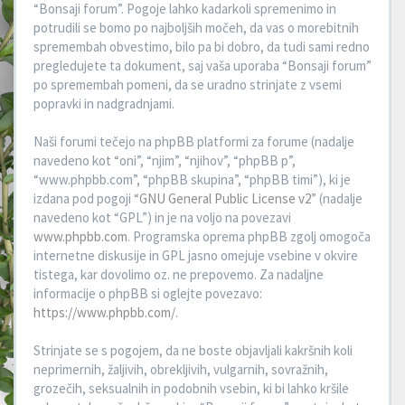
“Bonsaji forum”. Pogoje lahko kadarkoli spremenimo in
potrudili se bomo po najboljših močeh, da vas o morebitnih
spremembah obvestimo, bilo pa bi dobro, da tudi sami redno
pregledujete ta dokument, saj vaša uporaba “Bonsaji forum”
po spremembah pomeni, da se uradno strinjate z vsemi
popravki in nadgradnjami.
Naši forumi tečejo na phpBB platformi za forume (nadalje
navedeno kot “oni”, “njim”, “njihov”, “phpBB p”,
“www.phpbb.com”, “phpBB skupina”, “phpBB timi”), ki je
izdana pod pogoji “
GNU General Public License v2
” (nadalje
navedeno kot “GPL”) in je na voljo na povezavi
www.phpbb.com
. Programska oprema phpBB zgolj omogoča
internetne diskusije in GPL jasno omejuje vsebine v okvire
tistega, kar dovolimo oz. ne prepovemo. Za nadaljne
informacije o phpBB si oglejte povezavo:
https://www.phpbb.com/
.
Strinjate se s pogojem, da ne boste objavljali kakršnih koli
neprimernih, žaljivih, obrekljivih, vulgarnih, sovražnih,
grozečih, seksualnih in podobnih vsebin, ki bi lahko kršile