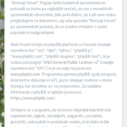
“Bonsaji forum”. Pogoje lahko kadarkoli spremenimo in
potrudili se bomo po najboljših močeh, da vas o morebitnih
spremembah obvestimo, bilo pa bi dobro, da tudi sami redno
pregledujete ta dokument, saj vaša uporaba “Bonsaji forum”
po spremembah pomeni, da se uradno strinjate z vsemi
popravki in nadgradnjami.
Naši forumi tečejo na phpBB platformi za forume (nadalje
navedeno kot “oni”, “njim”, “njihov”, “phpBB p”,
“www.phpbb.com”, “phpBB skupina”, “phpBB timi”), ki je
izdana pod pogoji “
GNU General Public License v2
” (nadalje
navedeno kot “GPL”) in je na voljo na povezavi
www.phpbb.com
. Programska oprema phpBB zgolj omogoča
internetne diskusije in GPL jasno omejuje vsebine v okvire
tistega, kar dovolimo oz. ne prepovemo. Za nadaljne
informacije o phpBB si oglejte povezavo:
https://www.phpbb.com/
.
Strinjate se s pogojem, da ne boste objavljali kakršnih koli
neprimernih, žaljivih, obrekljivih, vulgarnih, sovražnih,
grozečih, seksualnih in podobnih vsebin, ki bi lahko kršile