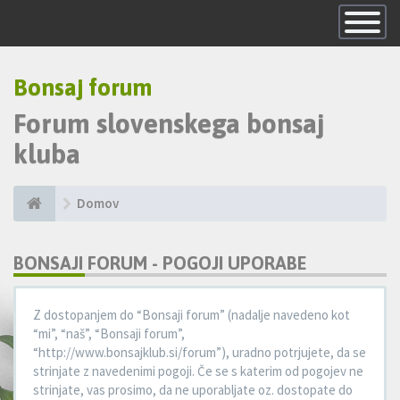
Skrij
navigacijo
Bonsaj forum
Forum slovenskega bonsaj
kluba
Domov
BONSAJI FORUM - POGOJI UPORABE
Z dostopanjem do “Bonsaji forum” (nadalje navedeno kot
“mi”, “naš”, “Bonsaji forum”,
“http://www.bonsajklub.si/forum”), uradno potrjujete, da se
strinjate z navedenimi pogoji. Če se s katerim od pogojev ne
strinjate, vas prosimo, da ne uporabljate oz. dostopate do