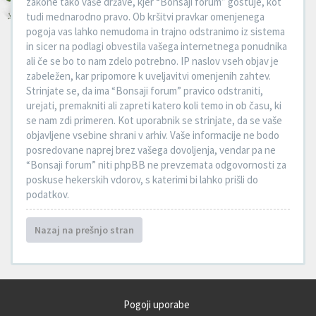
zakone tako vaše države, kjer “Bonsaji forum” gostuje, kot
tudi mednarodno pravo. Ob kršitvi pravkar omenjenega
pogoja vas lahko nemudoma in trajno odstranimo iz sistema
in sicer na podlagi obvestila vašega internetnega ponudnika
ali če se bo to nam zdelo potrebno. IP naslov vseh objav je
zabeležen, kar pripomore k uveljavitvi omenjenih zahtev.
Strinjate se, da ima “Bonsaji forum” pravico odstraniti,
urejati, premakniti ali zapreti katero koli temo in ob času, ki
se nam zdi primeren. Kot uporabnik se strinjate, da se vaše
objavljene vsebine shrani v arhiv. Vaše informacije ne bodo
posredovane naprej brez vašega dovoljenja, vendar pa ne
“Bonsaji forum” niti phpBB ne prevzemata odgovornosti za
poskuse hekerskih vdorov, s katerimi bi lahko prišli do
podatkov.
Nazaj na prešnjo stran
Pogoji uporabe