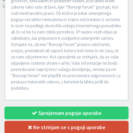
grozečih, seksualnih in podobnih vsebin, ki bi lahko kršile
zakone tako vaše države, kjer “Bonsaji forum” gostuje, kot
tudi mednarodno pravo. Ob kršitvi pravkar omenjenega
pogoja vas lahko nemudoma in trajno odstranimo iz sistema
in sicer na podlagi obvestila vašega internetnega ponudnika
ali če se bo to nam zdelo potrebno. IP naslov vseh objav je
zabeležen, kar pripomore k uveljavitvi omenjenih zahtev.
Strinjate se, da ima “Bonsaji forum” pravico odstraniti,
urejati, premakniti ali zapreti katero koli temo in ob času, ki
se nam zdi primeren. Kot uporabnik se strinjate, da se vaše
objavljene vsebine shrani v arhiv. Vaše informacije ne bodo
posredovane naprej brez vašega dovoljenja, vendar pa ne
“Bonsaji forum” niti phpBB ne prevzemata odgovornosti za
poskuse hekerskih vdorov, s katerimi bi lahko prišli do
podatkov.
Sprejemam pogoje uporabe
Ne strinjam se s pogoji uporabe