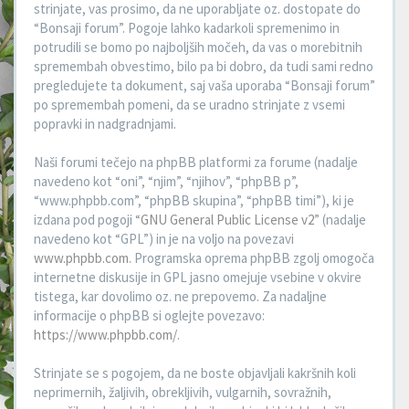
strinjate, vas prosimo, da ne uporabljate oz. dostopate do
“Bonsaji forum”. Pogoje lahko kadarkoli spremenimo in
potrudili se bomo po najboljših močeh, da vas o morebitnih
spremembah obvestimo, bilo pa bi dobro, da tudi sami redno
pregledujete ta dokument, saj vaša uporaba “Bonsaji forum”
po spremembah pomeni, da se uradno strinjate z vsemi
popravki in nadgradnjami.
Naši forumi tečejo na phpBB platformi za forume (nadalje
navedeno kot “oni”, “njim”, “njihov”, “phpBB p”,
“www.phpbb.com”, “phpBB skupina”, “phpBB timi”), ki je
izdana pod pogoji “
GNU General Public License v2
” (nadalje
navedeno kot “GPL”) in je na voljo na povezavi
www.phpbb.com
. Programska oprema phpBB zgolj omogoča
internetne diskusije in GPL jasno omejuje vsebine v okvire
tistega, kar dovolimo oz. ne prepovemo. Za nadaljne
informacije o phpBB si oglejte povezavo:
https://www.phpbb.com/
.
Strinjate se s pogojem, da ne boste objavljali kakršnih koli
neprimernih, žaljivih, obrekljivih, vulgarnih, sovražnih,