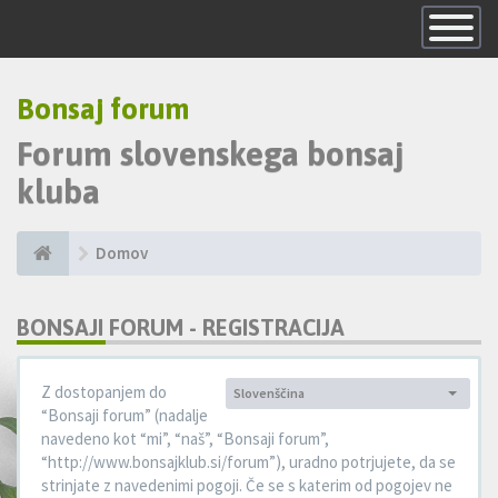
Skrij
navigacijo
Bonsaj forum
Forum slovenskega bonsaj
kluba
Domov
BONSAJI FORUM - REGISTRACIJA
Z dostopanjem do
Slovenščina
Jezik:
“Bonsaji forum” (nadalje
navedeno kot “mi”, “naš”, “Bonsaji forum”,
“http://www.bonsajklub.si/forum”), uradno potrjujete, da se
strinjate z navedenimi pogoji. Če se s katerim od pogojev ne