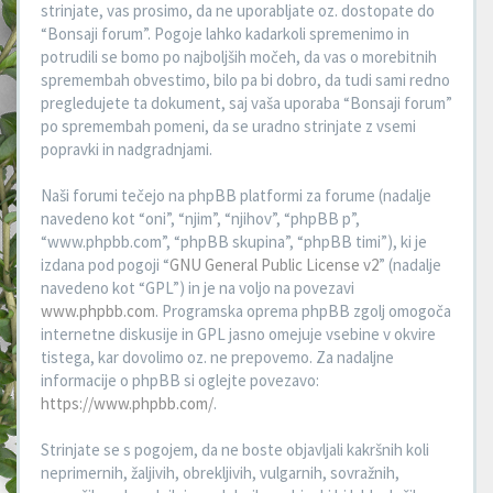
strinjate, vas prosimo, da ne uporabljate oz. dostopate do
“Bonsaji forum”. Pogoje lahko kadarkoli spremenimo in
potrudili se bomo po najboljših močeh, da vas o morebitnih
spremembah obvestimo, bilo pa bi dobro, da tudi sami redno
pregledujete ta dokument, saj vaša uporaba “Bonsaji forum”
po spremembah pomeni, da se uradno strinjate z vsemi
popravki in nadgradnjami.
Naši forumi tečejo na phpBB platformi za forume (nadalje
navedeno kot “oni”, “njim”, “njihov”, “phpBB p”,
“www.phpbb.com”, “phpBB skupina”, “phpBB timi”), ki je
izdana pod pogoji “
GNU General Public License v2
” (nadalje
navedeno kot “GPL”) in je na voljo na povezavi
www.phpbb.com
. Programska oprema phpBB zgolj omogoča
internetne diskusije in GPL jasno omejuje vsebine v okvire
tistega, kar dovolimo oz. ne prepovemo. Za nadaljne
informacije o phpBB si oglejte povezavo:
https://www.phpbb.com/
.
Strinjate se s pogojem, da ne boste objavljali kakršnih koli
neprimernih, žaljivih, obrekljivih, vulgarnih, sovražnih,