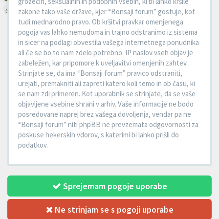
grozečih, seksualnih in podobnih vsebin, ki bi lahko kršile
zakone tako vaše države, kjer “Bonsaji forum” gostuje, kot
tudi mednarodno pravo. Ob kršitvi pravkar omenjenega
pogoja vas lahko nemudoma in trajno odstranimo iz sistema
in sicer na podlagi obvestila vašega internetnega ponudnika
ali če se bo to nam zdelo potrebno. IP naslov vseh objav je
zabeležen, kar pripomore k uveljavitvi omenjenih zahtev.
Strinjate se, da ima “Bonsaji forum” pravico odstraniti,
urejati, premakniti ali zapreti katero koli temo in ob času, ki
se nam zdi primeren. Kot uporabnik se strinjate, da se vaše
objavljene vsebine shrani v arhiv. Vaše informacije ne bodo
posredovane naprej brez vašega dovoljenja, vendar pa ne
“Bonsaji forum” niti phpBB ne prevzemata odgovornosti za
poskuse hekerskih vdorov, s katerimi bi lahko prišli do
podatkov.
Sprejemam pogoje uporabe
Ne strinjam se s pogoji uporabe