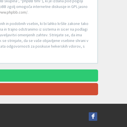
 skupina”, “phpBB timi”), ki je izdana pod pogoji
BB zgolj omogoča internetne diskusije in GPL jasno
/www.phpbb.com/
.
lnih in podobnih vsebin, ki bi lahko kršile zakone tako
in trajno odstranimo iz sistema in sicer na podlagi
veljavitvi omenjenih zahtev. Strinjate se, da ima
k se strinjate, da se vaše objavljene vsebine shrani v
emata odgovornosti za poskuse hekerskih vdorov, s