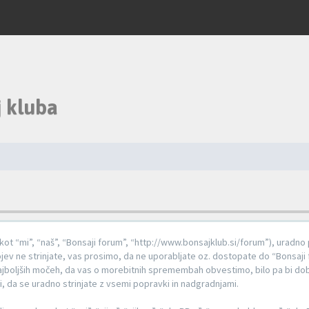
 kluba
t “mi”, “naš”, “Bonsaji forum”, “http://www.bonsajklub.si/forum”), uradno 
ojev ne strinjate, vas prosimo, da ne uporabljate oz. dostopate do “Bonsaji
ajboljših močeh, da vas o morebitnih spremembah obvestimo, bilo pa bi dob
da se uradno strinjate z vsemi popravki in nadgradnjami.