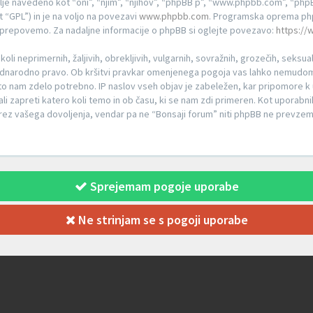
je navedeno kot “oni”, “njim”, “njihov”, “phpBB p”, “www.phpbb.com”, “phpBB
 “GPL”) in je na voljo na povezavi
www.phpbb.com
. Programska oprema php
e prepovemo. Za nadaljne informacije o phpBB si oglejte povezavo:
https:/
koli neprimernih, žaljivih, obrekljivih, vulgarnih, sovražnih, grozečih, seksua
ednarodno pravo. Ob kršitvi pravkar omenjenega pogoja vas lahko nemudoma 
o nam zdelo potrebno. IP naslov vseh objav je zabeležen, kar pripomore k u
 ali zapreti katero koli temo in ob času, ki se nam zdi primeren. Kot uporabni
rez vašega dovoljenja, vendar pa ne “Bonsaji forum” niti phpBB ne prevz
Sprejemam pogoje uporabe
Ne strinjam se s pogoji uporabe