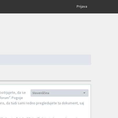
×
Prijava
potrjujete, da se
Slovenščina
Jezik:
 forum”. Pogoje
ro, da tudi sami redno pregledujete ta dokument, saj