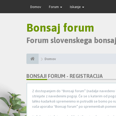
Domov
Forum
Iskanje
Bonsaj forum
Forum slovenskega bonsaj
Domov
BONSAJI FORUM - REGISTRACIJA
Z dostopanjem do “Bonsaji forum” (nadalje navedeno ko
strinjate z navedenimi pogoji. Če se s katerim od pog
lahko kadarkoli spremenimo in potrudili se bomo po n
vaša uporaba “Bonsaji forum” po spremembah pomeni, 