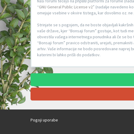
Naši forumi tečejo na phpBB platformi za forume (nadal
“
GNU General Public License v2
” (nadalje navedeno kot
omejuje vsebine v okvire tistega, kar dovolimo oz. n
Strinjate se s pogojem, da ne boste objavljali kakršnih 
vaše države, kjer “Bonsaji forum” gostuje, kot tudi m
obvestila vašega internetnega ponudnika ali če se bo t
“Bonsaji forum” pravico odstraniti, urejati, premakniti
arhiv. Vaše informacije ne bodo posredovane naprej b
katerimi bi lahko prišli do podatkov.
Pogoji uporabe