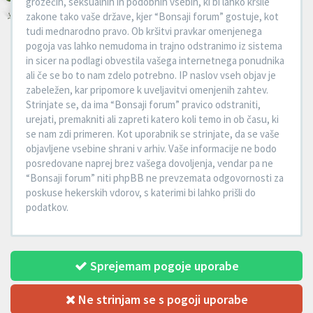
grozečih, seksualnih in podobnih vsebin, ki bi lahko kršile
zakone tako vaše države, kjer “Bonsaji forum” gostuje, kot
tudi mednarodno pravo. Ob kršitvi pravkar omenjenega
pogoja vas lahko nemudoma in trajno odstranimo iz sistema
in sicer na podlagi obvestila vašega internetnega ponudnika
ali če se bo to nam zdelo potrebno. IP naslov vseh objav je
zabeležen, kar pripomore k uveljavitvi omenjenih zahtev.
Strinjate se, da ima “Bonsaji forum” pravico odstraniti,
urejati, premakniti ali zapreti katero koli temo in ob času, ki
se nam zdi primeren. Kot uporabnik se strinjate, da se vaše
objavljene vsebine shrani v arhiv. Vaše informacije ne bodo
posredovane naprej brez vašega dovoljenja, vendar pa ne
“Bonsaji forum” niti phpBB ne prevzemata odgovornosti za
poskuse hekerskih vdorov, s katerimi bi lahko prišli do
podatkov.
Sprejemam pogoje uporabe
Ne strinjam se s pogoji uporabe