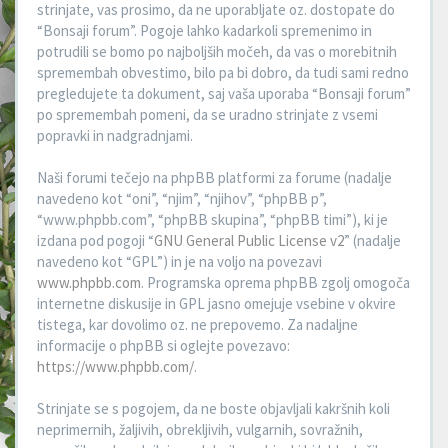
strinjate, vas prosimo, da ne uporabljate oz. dostopate do
“Bonsaji forum”. Pogoje lahko kadarkoli spremenimo in
potrudili se bomo po najboljših močeh, da vas o morebitnih
spremembah obvestimo, bilo pa bi dobro, da tudi sami redno
pregledujete ta dokument, saj vaša uporaba “Bonsaji forum”
po spremembah pomeni, da se uradno strinjate z vsemi
popravki in nadgradnjami.
Naši forumi tečejo na phpBB platformi za forume (nadalje
navedeno kot “oni”, “njim”, “njihov”, “phpBB p”,
“www.phpbb.com”, “phpBB skupina”, “phpBB timi”), ki je
izdana pod pogoji “
GNU General Public License v2
” (nadalje
navedeno kot “GPL”) in je na voljo na povezavi
www.phpbb.com
. Programska oprema phpBB zgolj omogoča
internetne diskusije in GPL jasno omejuje vsebine v okvire
tistega, kar dovolimo oz. ne prepovemo. Za nadaljne
informacije o phpBB si oglejte povezavo:
https://www.phpbb.com/
.
Strinjate se s pogojem, da ne boste objavljali kakršnih koli
neprimernih, žaljivih, obrekljivih, vulgarnih, sovražnih,