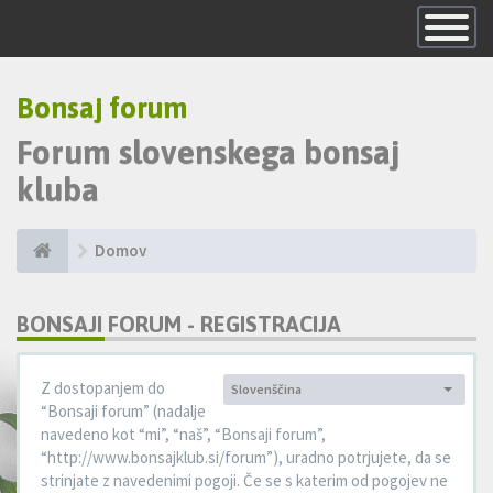
Skrij
navigacijo
Bonsaj forum
Forum slovenskega bonsaj
kluba
Domov
BONSAJI FORUM - REGISTRACIJA
Z dostopanjem do
Slovenščina
Jezik:
“Bonsaji forum” (nadalje
navedeno kot “mi”, “naš”, “Bonsaji forum”,
“http://www.bonsajklub.si/forum”), uradno potrjujete, da se
strinjate z navedenimi pogoji. Če se s katerim od pogojev ne