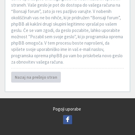
straneh. Vaše geslo je pot do dostopa do vašega računa na
“Bonsaji forum”, zato jo res pazljivo varujte. V nobenih
okoliščinah vas ne bo nihče, ki je pridružen “Bonsaji forum”,
phpBB ali kakšni drugi skupini legitimno vprašal po vašem
geslu. Če se vam zgodi, da geslo pozabite, lahko uporabite
možnost "Pozabil sem svoje geslo", ki jo programska oprema
phpBB omogoča. V tem procesu boste naprošeni, da
vpišete svoje uporabniško ime in vaš e-mail naslov,
programska oprema phpBB pa vam bo priskrbela novo geslo
za obnovitev vašega računa.
Nazaj na prešnjo stran
Pogoji uporabe