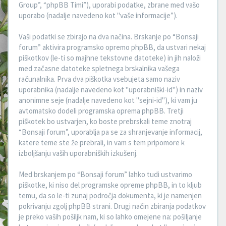
Group”, “phpBB Timi”), uporabi podatke, zbrane med vašo
uporabo (nadalje navedeno kot "vaše informacije”).
Vaši podatki se zbirajo na dva načina. Brskanje po “Bonsaji
forum” aktivira programsko opremo phpBB, da ustvari nekaj
piškotkov (le-ti so majhne tekstovne datoteke) in jih naloži
med začasne datoteke spletnega brskalnika vašega
računalnika. Prva dva piškotka vsebujeta samo naziv
uporabnika (nadalje navedeno kot "uporabniški-id") in naziv
anonimne seje (nadalje navedeno kot "sejni-id"), ki vam ju
avtomatsko dodeli programska oprema phpBB. Tretji
piškotek bo ustvarjen, ko boste prebrskali teme znotraj
“Bonsaji forum”, uporablja pa se za shranjevanje informacij,
katere teme ste že prebrali, in vam s tem pripomore k
izboljšanju vaših uporabniških izkušenj.
Med brskanjem po “Bonsaji forum” lahko tudi ustvarimo
piškotke, ki niso del programske opreme phpBB, in to kljub
temu, da so le-ti zunaj področja dokumenta, ki je namenjen
pokrivanju zgolj phpBB strani. Drugi način zbiranja podatkov
je preko vaših pošiljk nam, ki so lahko omejene na: pošiljanje