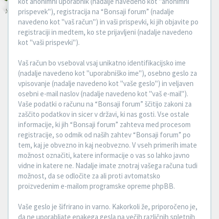
kot anonimni uporabnik (nadalje navedeno kot "anonimni
prispevek"), registracija na “Bonsaji forum” (nadalje
navedeno kot "vaš račun") in vaši prispevki, ki jih objavite po
registraciji in medtem, ko ste prijavljeni (nadalje navedeno
kot "vaši prispevki").
Vaš račun bo vseboval vsaj unikatno identifikacijsko ime
(nadalje navedeno kot "uporabniško ime"), osebno geslo za
vpisovanje (nadalje navedeno kot "vaše geslo") in veljaven
osebni e-mail naslov (nadalje navedeno kot "vaš e-mail").
Vaše podatki o računu na “Bonsaji forum” ščitijo zakoni za
zaščito podatkov in sicer v državi, ki nas gosti. Vse ostale
informacije, ki jih “Bonsaji forum” zahteva med procesom
registracije, so odmik od naših zahtev “Bonsaji forum” po
tem, kaj je obvezno in kaj neobvezno. V vseh primerih imate
možnost označiti, katere informacije o vas so lahko javno
vidne in katere ne. Nadalje imate znotraj vašega računa tudi
možnost, da se odločite za ali proti avtomatsko
proizvedenim e-mailom programske opreme phpBB.
Vaše geslo je šifrirano in varno. Kakorkoli že, priporočeno je,
da ne uporabljate enakega gesla na večih različnih spletnih