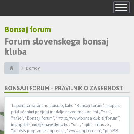
Skrij
navigacijo
Bonsaj forum
Forum slovenskega bonsaj
kluba
Domov
BONSAJI FORUM - PRAVILNIK O ZASEBNOSTI
Ta politika natančno opisuje, kako “Bonsaji forum”, skupaj s
priključenimi podjetji (nadalje navedeno kot "mi", "nas",
"naše", “Bonsaji forum”, “http://www.bonsajklub.si/forum”)
in phpBB (nadalje navedeno kot "oni", "njih", "njihovo",
"phpBB programska oprema", “www.phpbb.com”, “phpBB