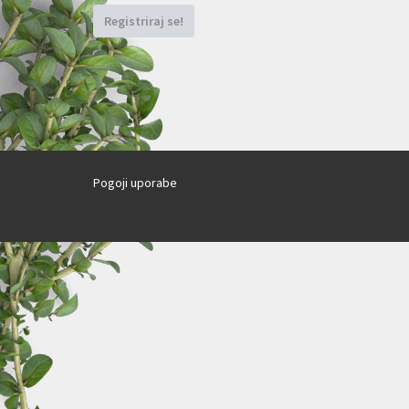
Registriraj se!
Pogoji uporabe