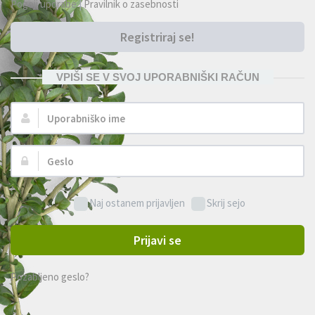
Pogoji uporabe
|
Pravilnik o zasebnosti
Registriraj se!
VPIŠI SE V SVOJ UPORABNIŠKI RAČUN
Uporabniško
ime:
Geslo:
Naj ostanem prijavljen
Skrij sejo
Prijavi se
Pozabljeno geslo?