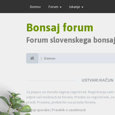
Domov
Forum
Iskanje
Bonsaj forum
Forum slovenskega bonsaj
Domov
USTVARI RAČUN
Za prijavo se morate najprej registrirati. Registracija va
odpre več možnosti na forumu. Preden se registrirate, se 
pravili. Prosimo, preberite vsa pravila foruma.
Pogoji uporabe
|
Pravilnik o zasebnosti