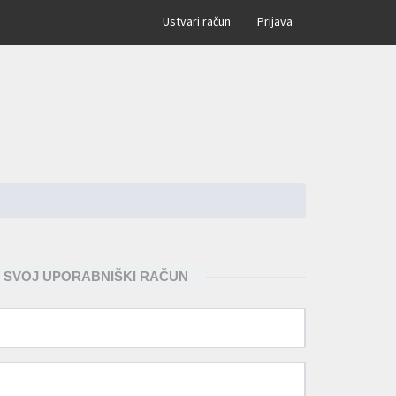
×
Ustvari račun
Prijava
 V SVOJ UPORABNIŠKI RAČUN