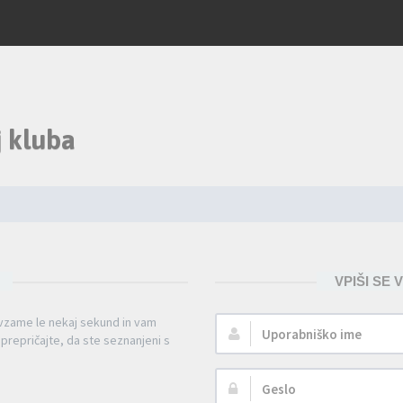
 kluba
VPIŠI SE
m vzame le nekaj sekund in vam
Uporabniško
prepričajte, da ste seznanjeni s
ime:
Geslo: