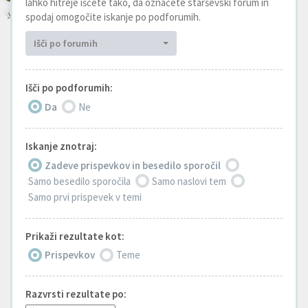
lahko hitreje iščete tako, da označete starševski forum in
spodaj omogočite iskanje po podforumih.
Išči po forumih
Išči po podforumih:
Da
Ne
Iskanje znotraj:
Zadeve prispevkov in besedilo sporočil
Samo besedilo sporočila
Samo naslovi tem
Samo prvi prispevek v temi
Prikaži rezultate kot:
Prispevkov
Teme
Razvrsti rezultate po: