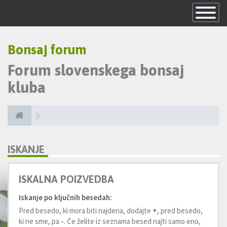
Skrij
navigacijo
Bonsaj forum
Forum slovenskega bonsaj
kluba
ISKANJE
ISKALNA POIZVEDBA
Iskanje po ključnih besedah:
Pred besedo, ki mora biti najdena, dodajte
+
, pred besedo,
ki ne sme, pa
-
. Če želite iz seznama besed najti samo eno,