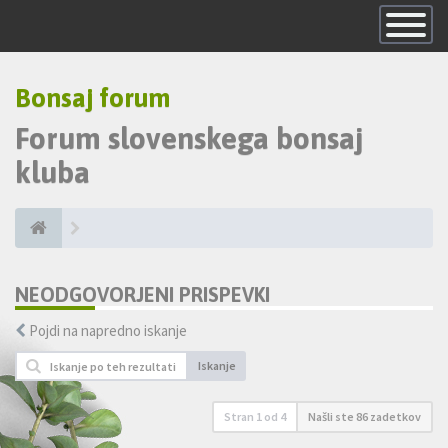
Skrij
navigacijo
Bonsaj forum
Forum slovenskega bonsaj
kluba
NEODGOVORJENI PRISPEVKI
Pojdi na napredno iskanje
Iskanje
Stran
1
od
4
Našli ste 86 zadetkov