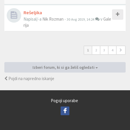
Rešeljika
Napisal/-a
Nik Rozman
-
v
Gale
30 Avg 2019, 14:24
rija
1
2
3
4
Izberi forum, ki si ga želiš ogledati
Pojdi na napredno iskanje
Pogoji uporabe