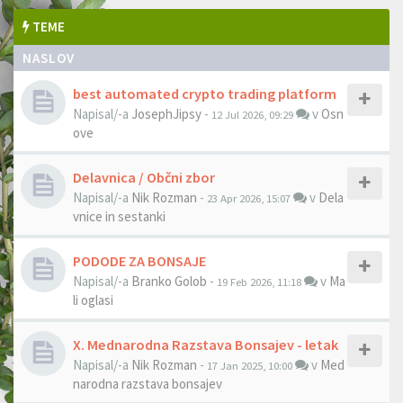
TEME
NASLOV
best automated crypto trading platform
Napisal/-a
JosephJipsy
-
v
Osn
12 Jul 2026, 09:29
ove
Delavnica / Občni zbor
Napisal/-a
Nik Rozman
-
v
Dela
23 Apr 2026, 15:07
vnice in sestanki
PODODE ZA BONSAJE
Napisal/-a
Branko Golob
-
v
Ma
19 Feb 2026, 11:18
li oglasi
X. Mednarodna Razstava Bonsajev - letak
Napisal/-a
Nik Rozman
-
v
Med
17 Jan 2025, 10:00
narodna razstava bonsajev