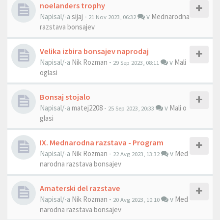
noelanders trophy
Napisal/-a
sijaj
-
v
Mednarodna
21 Nov 2023, 06:32
razstava bonsajev
Velika izbira bonsajev naprodaj
Napisal/-a
Nik Rozman
-
v
Mali
29 Sep 2023, 08:11
oglasi
Bonsaj stojalo
Napisal/-a
matej2208
-
v
Mali o
25 Sep 2023, 20:33
glasi
IX. Mednarodna razstava - Program
Napisal/-a
Nik Rozman
-
v
Med
22 Avg 2023, 13:32
narodna razstava bonsajev
Amaterski del razstave
Napisal/-a
Nik Rozman
-
v
Med
20 Avg 2023, 10:10
narodna razstava bonsajev