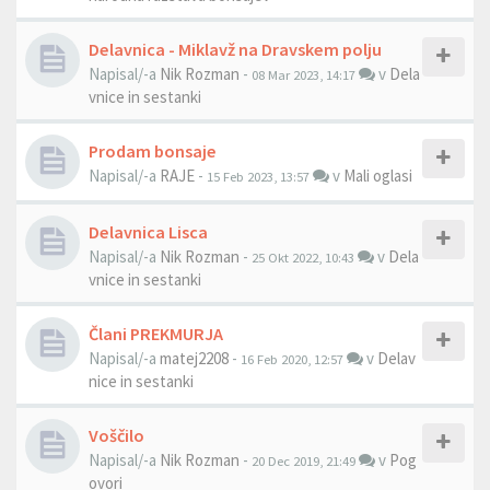
Delavnica - Miklavž na Dravskem polju
Napisal/-a
Nik Rozman
-
v
Dela
08 Mar 2023, 14:17
vnice in sestanki
Prodam bonsaje
Napisal/-a
RAJE
-
v
Mali oglasi
15 Feb 2023, 13:57
Delavnica Lisca
Napisal/-a
Nik Rozman
-
v
Dela
25 Okt 2022, 10:43
vnice in sestanki
Člani PREKMURJA
Napisal/-a
matej2208
-
v
Delav
16 Feb 2020, 12:57
nice in sestanki
Voščilo
Napisal/-a
Nik Rozman
-
v
Pog
20 Dec 2019, 21:49
ovori