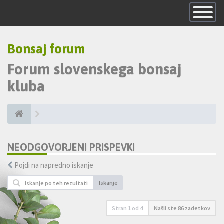
Skrij
navigacijo
Bonsaj forum
Forum slovenskega bonsaj
kluba
NEODGOVORJENI PRISPEVKI
Pojdi na napredno iskanje
Iskanje
Stran
1
od
4
Našli ste 86 zadetkov