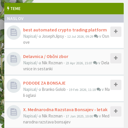
TEME
NASLOV
best automated crypto trading platform
Napisal/-a
JosephJipsy
-
v
Osn
12 Jul 2026, 09:29
ove
Delavnica / Občni zbor
Napisal/-a
Nik Rozman
-
v
Dela
23 Apr 2026, 15:07
vnice in sestanki
PODODE ZA BONSAJE
Napisal/-a
Branko Golob
-
v
Ma
19 Feb 2026, 11:18
li oglasi
X. Mednarodna Razstava Bonsajev - letak
Napisal/-a
Nik Rozman
-
v
Med
17 Jan 2025, 10:00
narodna razstava bonsajev