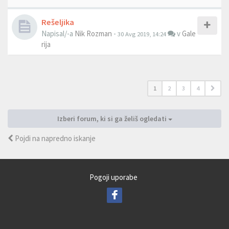
Rešeljika
Napisal/-a
Nik Rozman
-
v
Gale
30 Avg 2019, 14:24
rija
1
2
3
4
Izberi forum, ki si ga želiš ogledati
Pojdi na napredno iskanje
Pogoji uporabe