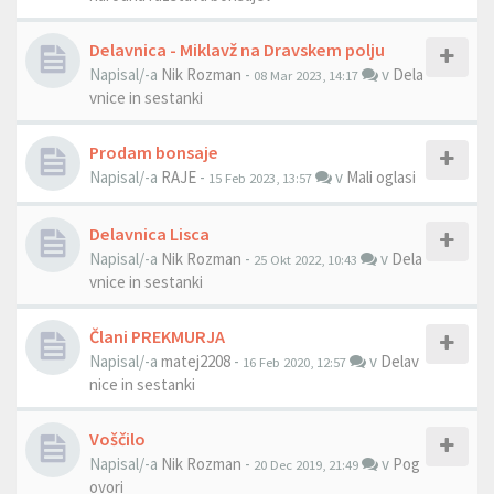
Delavnica - Miklavž na Dravskem polju
Napisal/-a
Nik Rozman
-
v
Dela
08 Mar 2023, 14:17
vnice in sestanki
Prodam bonsaje
Napisal/-a
RAJE
-
v
Mali oglasi
15 Feb 2023, 13:57
Delavnica Lisca
Napisal/-a
Nik Rozman
-
v
Dela
25 Okt 2022, 10:43
vnice in sestanki
Člani PREKMURJA
Napisal/-a
matej2208
-
v
Delav
16 Feb 2020, 12:57
nice in sestanki
Voščilo
Napisal/-a
Nik Rozman
-
v
Pog
20 Dec 2019, 21:49
ovori