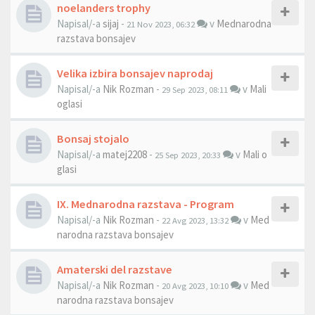
noelanders trophy
Napisal/-a
sijaj
-
v
Mednarodna
21 Nov 2023, 06:32
razstava bonsajev
Velika izbira bonsajev naprodaj
Napisal/-a
Nik Rozman
-
v
Mali
29 Sep 2023, 08:11
oglasi
Bonsaj stojalo
Napisal/-a
matej2208
-
v
Mali o
25 Sep 2023, 20:33
glasi
IX. Mednarodna razstava - Program
Napisal/-a
Nik Rozman
-
v
Med
22 Avg 2023, 13:32
narodna razstava bonsajev
Amaterski del razstave
Napisal/-a
Nik Rozman
-
v
Med
20 Avg 2023, 10:10
narodna razstava bonsajev