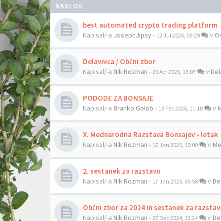
NASLOV
best automated crypto trading platform
Napisal/-a
JosephJipsy
-
v
O
12 Jul 2026, 09:29
Delavnica / Občni zbor
Napisal/-a
Nik Rozman
-
v
Del
23 Apr 2026, 15:07
PODODE ZA BONSAJE
Napisal/-a
Branko Golob
-
v
M
19 Feb 2026, 11:18
X. Mednarodna Razstava Bonsajev - letak
Napisal/-a
Nik Rozman
-
v
Me
17 Jan 2025, 10:00
2. sestanek za razstavo
Napisal/-a
Nik Rozman
-
v
De
17 Jan 2025, 09:58
Občni zbor za 2024 in sestanek za razsta
Napisal/-a
Nik Rozman
-
v
De
27 Dec 2024, 12:24