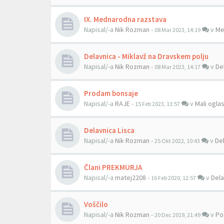
IX. Mednarodna razstava
Napisal/-a
Nik Rozman
-
v
Me
08 Mar 2023, 14:19
Delavnica - Miklavž na Dravskem polju
Napisal/-a
Nik Rozman
-
v
De
08 Mar 2023, 14:17
Prodam bonsaje
Napisal/-a
RAJE
-
v
Mali oglas
15 Feb 2023, 13:57
Delavnica Lisca
Napisal/-a
Nik Rozman
-
v
Del
25 Okt 2022, 10:43
Člani PREKMURJA
Napisal/-a
matej2208
-
v
Dela
16 Feb 2020, 12:57
Voščilo
Napisal/-a
Nik Rozman
-
v
Po
20 Dec 2019, 21:49