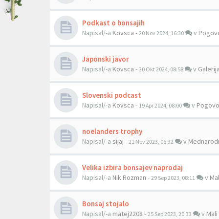
Podkast o bonsajih
Napisal/-a
Kovsca
-
v
Pogovo
20 Nov 2024, 16:30
Japonski javor
Napisal/-a
Kovsca
-
v
Galerij
30 Okt 2024, 08:58
Slovenski podcast
Napisal/-a
Kovsca
-
v
Pogovo
19 Apr 2024, 08:00
noelanders trophy
Napisal/-a
sijaj
-
v
Mednarodn
21 Nov 2023, 06:32
Velika izbira bonsajev naprodaj
Napisal/-a
Nik Rozman
-
v
Mal
29 Sep 2023, 08:11
Bonsaj stojalo
Napisal/-a
matej2208
-
v
Mali
25 Sep 2023, 20:33