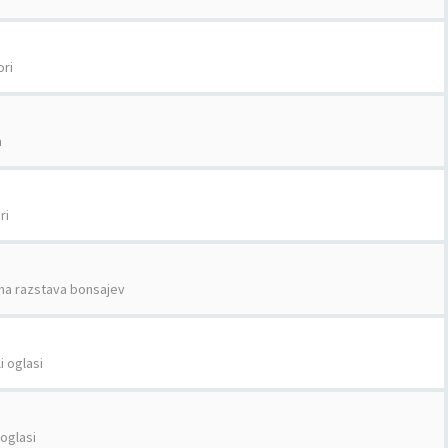
ri
a
ri
a razstava bonsajev
i oglasi
 oglasi