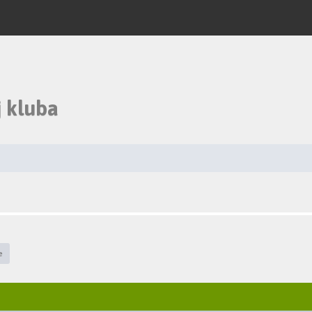
 kluba
e