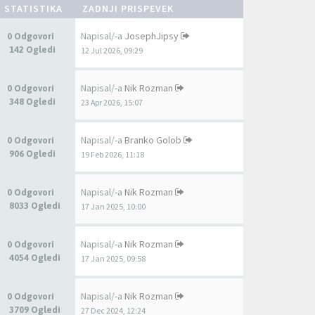
STATISTIKA
ZADNJI PRISPEVEK
Napisal/-a
JosephJipsy
0 Odgovori
142 Ogledi
12 Jul 2026, 09:29
Napisal/-a
Nik Rozman
0 Odgovori
348 Ogledi
23 Apr 2026, 15:07
Napisal/-a
Branko Golob
0 Odgovori
906 Ogledi
19 Feb 2026, 11:18
Napisal/-a
Nik Rozman
0 Odgovori
8033 Ogledi
17 Jan 2025, 10:00
Napisal/-a
Nik Rozman
0 Odgovori
4054 Ogledi
17 Jan 2025, 09:58
Napisal/-a
Nik Rozman
0 Odgovori
3709 Ogledi
27 Dec 2024, 12:24