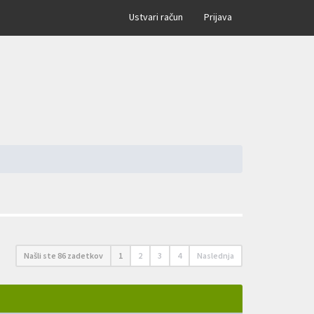
×
Ustvari račun
Prijava
Našli ste 86 zadetkov
1
2
3
4
Naslednja