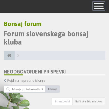
Skrij
navigacijo
Bonsaj forum
Forum slovenskega bonsaj
kluba
NEODGOVORJENI PRISPEVKI
Pojdi na napredno iskanje
Iskanje
Stran
1
od
4
Našli ste 86 zadetkov