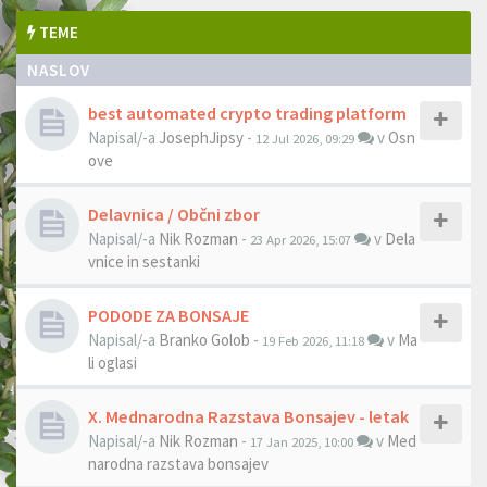
TEME
NASLOV
best automated crypto trading platform
Napisal/-a
JosephJipsy
-
v
Osn
12 Jul 2026, 09:29
ove
Delavnica / Občni zbor
Napisal/-a
Nik Rozman
-
v
Dela
23 Apr 2026, 15:07
vnice in sestanki
PODODE ZA BONSAJE
Napisal/-a
Branko Golob
-
v
Ma
19 Feb 2026, 11:18
li oglasi
X. Mednarodna Razstava Bonsajev - letak
Napisal/-a
Nik Rozman
-
v
Med
17 Jan 2025, 10:00
narodna razstava bonsajev