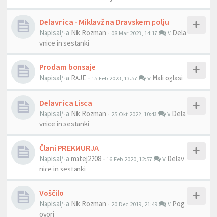
Delavnica - Miklavž na Dravskem polju
Napisal/-a
Nik Rozman
-
v
Dela
08 Mar 2023, 14:17
vnice in sestanki
Prodam bonsaje
Napisal/-a
RAJE
-
v
Mali oglasi
15 Feb 2023, 13:57
Delavnica Lisca
Napisal/-a
Nik Rozman
-
v
Dela
25 Okt 2022, 10:43
vnice in sestanki
Člani PREKMURJA
Napisal/-a
matej2208
-
v
Delav
16 Feb 2020, 12:57
nice in sestanki
Voščilo
Napisal/-a
Nik Rozman
-
v
Pog
20 Dec 2019, 21:49
ovori