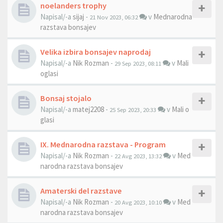
noelanders trophy
Napisal/-a
sijaj
-
v
Mednarodna
21 Nov 2023, 06:32
razstava bonsajev
Velika izbira bonsajev naprodaj
Napisal/-a
Nik Rozman
-
v
Mali
29 Sep 2023, 08:11
oglasi
Bonsaj stojalo
Napisal/-a
matej2208
-
v
Mali o
25 Sep 2023, 20:33
glasi
IX. Mednarodna razstava - Program
Napisal/-a
Nik Rozman
-
v
Med
22 Avg 2023, 13:32
narodna razstava bonsajev
Amaterski del razstave
Napisal/-a
Nik Rozman
-
v
Med
20 Avg 2023, 10:10
narodna razstava bonsajev