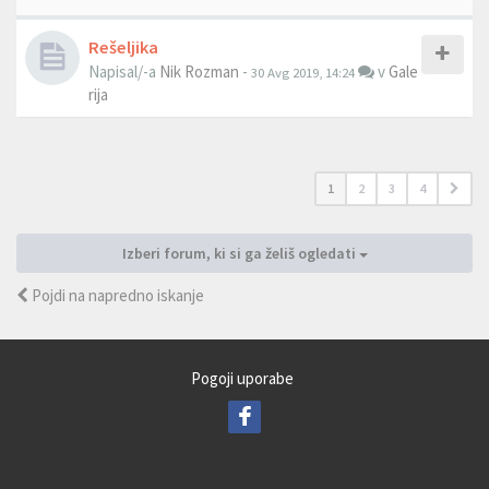
Rešeljika
Napisal/-a
Nik Rozman
-
v
Gale
30 Avg 2019, 14:24
rija
1
2
3
4
Izberi forum, ki si ga želiš ogledati
Pojdi na napredno iskanje
Pogoji uporabe