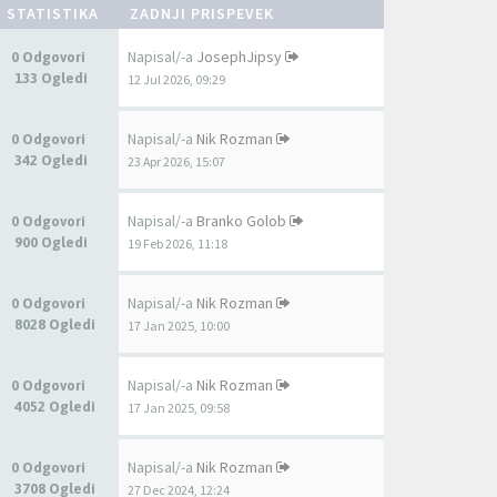
STATISTIKA
ZADNJI PRISPEVEK
Napisal/-a
JosephJipsy
0 Odgovori
133 Ogledi
12 Jul 2026, 09:29
Napisal/-a
Nik Rozman
0 Odgovori
342 Ogledi
23 Apr 2026, 15:07
Napisal/-a
Branko Golob
0 Odgovori
900 Ogledi
19 Feb 2026, 11:18
Napisal/-a
Nik Rozman
0 Odgovori
8028 Ogledi
17 Jan 2025, 10:00
Napisal/-a
Nik Rozman
0 Odgovori
4052 Ogledi
17 Jan 2025, 09:58
Napisal/-a
Nik Rozman
0 Odgovori
3708 Ogledi
27 Dec 2024, 12:24