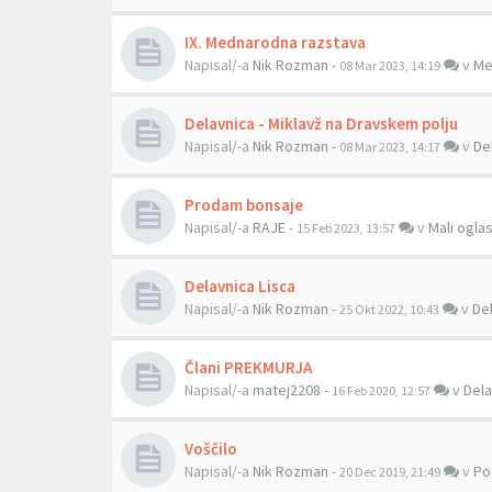
IX. Mednarodna razstava
Napisal/-a
Nik Rozman
-
v
Me
08 Mar 2023, 14:19
Delavnica - Miklavž na Dravskem polju
Napisal/-a
Nik Rozman
-
v
De
08 Mar 2023, 14:17
Prodam bonsaje
Napisal/-a
RAJE
-
v
Mali oglas
15 Feb 2023, 13:57
Delavnica Lisca
Napisal/-a
Nik Rozman
-
v
Del
25 Okt 2022, 10:43
Člani PREKMURJA
Napisal/-a
matej2208
-
v
Dela
16 Feb 2020, 12:57
Voščilo
Napisal/-a
Nik Rozman
-
v
Po
20 Dec 2019, 21:49