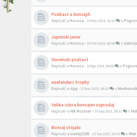
Podkast o bonsajih
Napisal/-a
Kovsca
-
v
Pogovo
20 Nov 2024, 16:30
Japonski javor
Napisal/-a
Kovsca
-
v
Galerij
30 Okt 2024, 08:58
Slovenski podcast
Napisal/-a
Kovsca
-
v
Pogovo
19 Apr 2024, 08:00
noelanders trophy
Napisal/-a
sijaj
-
v
Mednarodn
21 Nov 2023, 06:32
Velika izbira bonsajev naprodaj
Napisal/-a
Nik Rozman
-
v
Mal
29 Sep 2023, 08:11
Bonsaj stojalo
Napisal/-a
matej2208
-
v
Mali
25 Sep 2023, 20:33