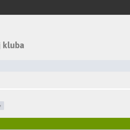
 kluba
e