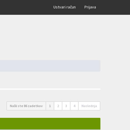
×
Ustvari račun
Prijava
Našli ste 86 zadetkov
1
2
3
4
Naslednja