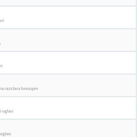
ri
a
ri
a razstava bonsajev
i oglasi
 oglasi