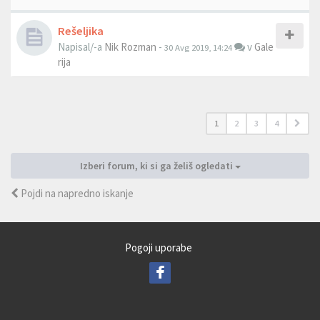
Rešeljika
Napisal/-a
Nik Rozman
-
v
Gale
30 Avg 2019, 14:24
rija
1
2
3
4
Izberi forum, ki si ga želiš ogledati
Pojdi na napredno iskanje
Pogoji uporabe