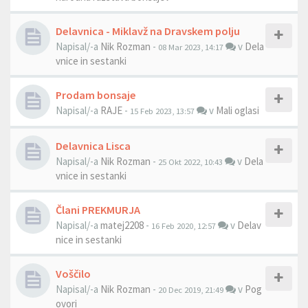
Delavnica - Miklavž na Dravskem polju
Napisal/-a
Nik Rozman
-
v
Dela
08 Mar 2023, 14:17
vnice in sestanki
Prodam bonsaje
Napisal/-a
RAJE
-
v
Mali oglasi
15 Feb 2023, 13:57
Delavnica Lisca
Napisal/-a
Nik Rozman
-
v
Dela
25 Okt 2022, 10:43
vnice in sestanki
Člani PREKMURJA
Napisal/-a
matej2208
-
v
Delav
16 Feb 2020, 12:57
nice in sestanki
Voščilo
Napisal/-a
Nik Rozman
-
v
Pog
20 Dec 2019, 21:49
ovori