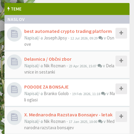
TEME
NASLOV
best automated crypto trading platform
Napisal/-a
JosephJipsy
-
v
Osn
12 Jul 2026, 09:29
ove
Delavnica / Občni zbor
Napisal/-a
Nik Rozman
-
v
Dela
23 Apr 2026, 15:07
vnice in sestanki
PODODE ZA BONSAJE
Napisal/-a
Branko Golob
-
v
Ma
19 Feb 2026, 11:18
li oglasi
X. Mednarodna Razstava Bonsajev - letak
Napisal/-a
Nik Rozman
-
v
Med
17 Jan 2025, 10:00
narodna razstava bonsajev