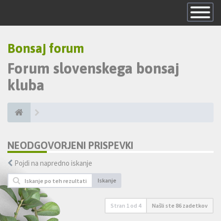
Skrij
navigacijo
Bonsaj forum
Forum slovenskega bonsaj
kluba
NEODGOVORJENI PRISPEVKI
Pojdi na napredno iskanje
Iskanje
Stran
1
od
4
Našli ste 86 zadetkov