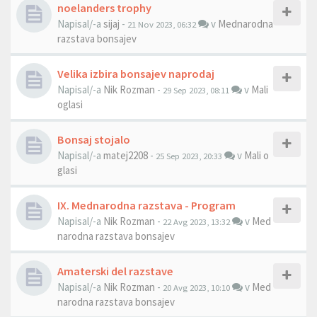
noelanders trophy
Napisal/-a
sijaj
-
v
Mednarodna
21 Nov 2023, 06:32
razstava bonsajev
Velika izbira bonsajev naprodaj
Napisal/-a
Nik Rozman
-
v
Mali
29 Sep 2023, 08:11
oglasi
Bonsaj stojalo
Napisal/-a
matej2208
-
v
Mali o
25 Sep 2023, 20:33
glasi
IX. Mednarodna razstava - Program
Napisal/-a
Nik Rozman
-
v
Med
22 Avg 2023, 13:32
narodna razstava bonsajev
Amaterski del razstave
Napisal/-a
Nik Rozman
-
v
Med
20 Avg 2023, 10:10
narodna razstava bonsajev