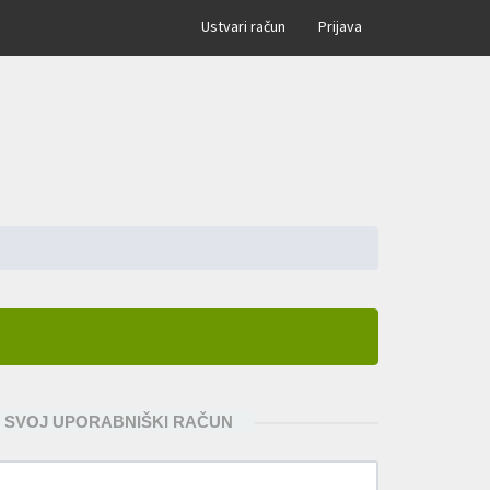
×
Ustvari račun
Prijava
 V SVOJ UPORABNIŠKI RAČUN