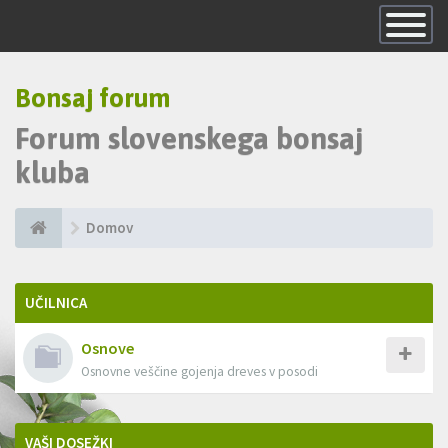
Skrij
navigacijo
Bonsaj forum
Forum slovenskega bonsaj
kluba
Domov
UČILNICA
Osnove
Osnovne veščine gojenja dreves v posodi
VAŠI DOSEŽKI