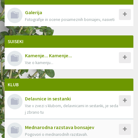
Galerija
Fotografije in ocene posameznih bonsajev, nasveti
SUISEKI
Kamenje... Kamenje...
Vse o kamenju...
KLUB
Delavnice in sestanki
Vse v zvezi s klubom, delavnicami in sestanki, je seda
j zbrano tu
Mednarodna razstava bonsajev
Pogovori o mednarodnih razstavah.