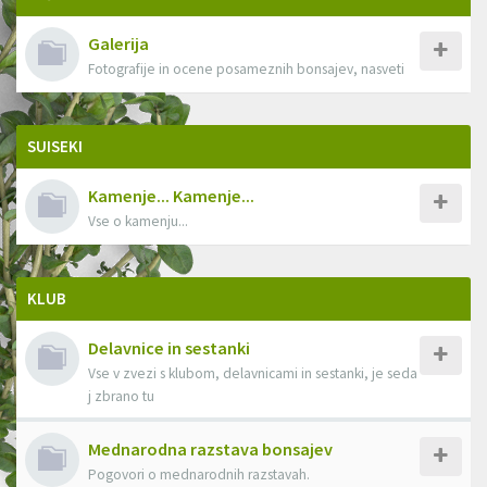
Galerija
Fotografije in ocene posameznih bonsajev, nasveti
SUISEKI
Kamenje... Kamenje...
Vse o kamenju...
KLUB
Delavnice in sestanki
Vse v zvezi s klubom, delavnicami in sestanki, je seda
j zbrano tu
Mednarodna razstava bonsajev
Pogovori o mednarodnih razstavah.