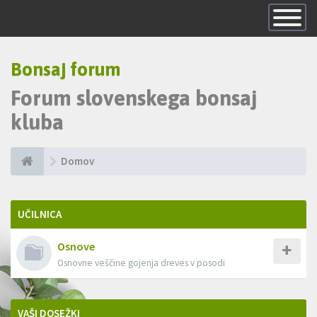
Skrij
navigacijo
Bonsaj forum
Forum slovenskega bonsaj
kluba
Domov
UČILNICA
Osnove
Osnovne veščine gojenja dreves v posodi
VAŠI DOSEŽKI