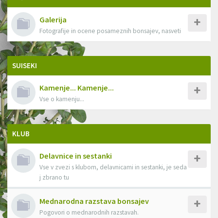
Galerija
Fotografije in ocene posameznih bonsajev, nasveti
SUISEKI
Kamenje... Kamenje...
Vse o kamenju...
KLUB
Delavnice in sestanki
Vse v zvezi s klubom, delavnicami in sestanki, je seda
j zbrano tu
Mednarodna razstava bonsajev
Pogovori o mednarodnih razstavah.