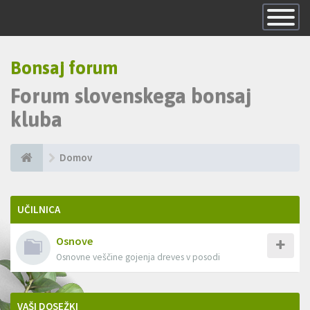
Skrij
navigacijo
Bonsaj forum
Forum slovenskega bonsaj
kluba
Domov
UČILNICA
Osnove
Osnovne veščine gojenja dreves v posodi
VAŠI DOSEŽKI