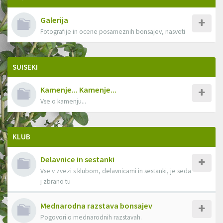
Galerija
Fotografije in ocene posameznih bonsajev, nasveti
SUISEKI
Kamenje... Kamenje...
Vse o kamenju...
KLUB
Delavnice in sestanki
Vse v zvezi s klubom, delavnicami in sestanki, je seda
j zbrano tu
Mednarodna razstava bonsajev
Pogovori o mednarodnih razstavah.