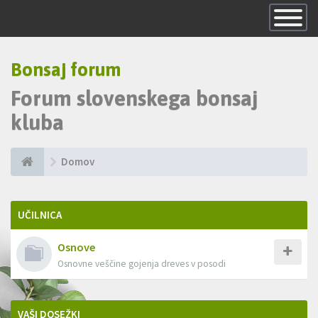
Skrij
navigacijo
Bonsaj forum
Forum slovenskega bonsaj
kluba
Domov
UČILNICA
Osnove
Osnovne veščine gojenja dreves v posodi
VAŠI DOSEŽKI