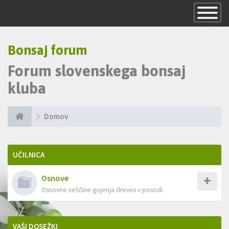
Skrij
navigacijo
Bonsaj forum
Forum slovenskega bonsaj
kluba
Domov
UČILNICA
Osnove
Osnovne veščine gojenja dreves v posodi
VAŠI DOSEŽKI