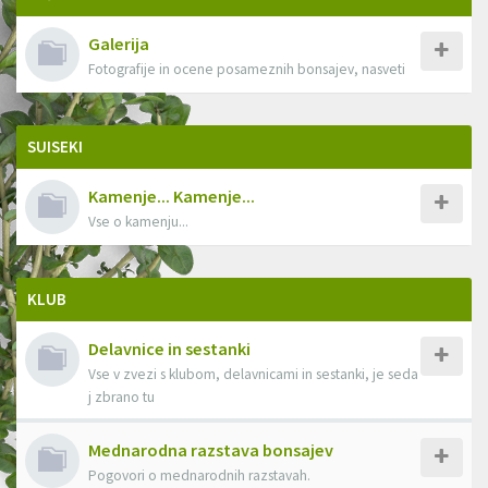
Galerija
Fotografije in ocene posameznih bonsajev, nasveti
SUISEKI
Kamenje... Kamenje...
Vse o kamenju...
KLUB
Delavnice in sestanki
Vse v zvezi s klubom, delavnicami in sestanki, je seda
j zbrano tu
Mednarodna razstava bonsajev
Pogovori o mednarodnih razstavah.