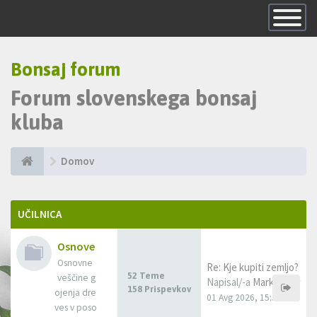
Skrij
navigacijo
Bonsaj forum
Forum slovenskega bonsaj
kluba
Domov
UČILNICA
Osnove
Osnovne
Re: Kje kupiti zemljo?
52 Teme
veščine g
Napisal/-a
MarkoFlow
158 Prispevkov
ojenja dre
01 Avg 2026, 15:53
ves v poso