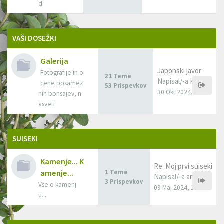
di
VAŠI DOSEŽKI
Galerija
Japonski javor
Fotografije in o
21 Teme
Napisal/-a
Kovsca
cene posamez
53 Prispevkov
30 Okt 2024, 08:58
nih bonsajev, n
asveti
SUISEKI
Kamenje... K
Re: Moj prvi suiseki
amenje...
1 Teme
Napisal/-a
anjica
3 Prispevkov
Vse o kamenj
09 Maj 2024, 13:41
u...