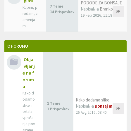
glasi
PODODE ZA BONSAJE
7 Teme
Kupim, p
Napisal/-a
Branko Golob
14 Prispevkov
rodam, z
19 Feb 2026, 11:18
amenja
m...
O FORUMU
Obja
vljanj
e na f
orum
u
Kako d
odamo
Kako dodamo slike
1 Teme
slike in
Napisal/-a
Bonsaj mojster
1 Prispevkov
ostala
26 Avg 2016, 08:40
vpraša
nja pov
ezana