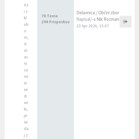
ez
i s
Delavnica / Občni zbor
70 Teme
kl
Napisal/-a
Nik Rozman
294 Prispevkov
ub
23 Apr 2026, 15:07
o
m,
d
el
av
ni
ca
mi
in
se
st
an
ki,
je
se
da
j z