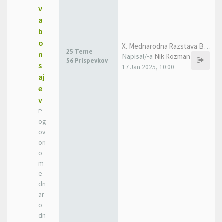
v
a
b
o
X. Mednarodna Razstava Bonsaj…
25 Teme
n
Napisal/-a
Nik Rozman
56 Prispevkov
s
17 Jan 2025, 10:00
aj
e
v
P
og
ov
ori
o
m
e
dn
ar
o
dn