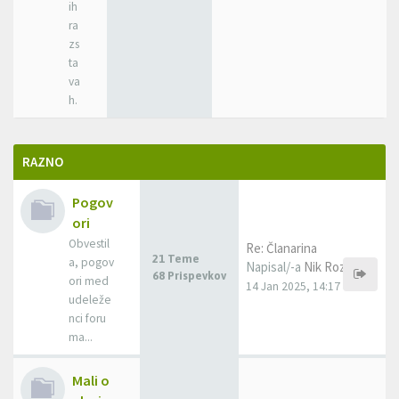
ih
ra
zs
ta
va
h.
RAZNO
Pogov
ori
Obvestil
Re: Članarina
21 Teme
a, pogov
Napisal/-a
Nik Rozman
68 Prispevkov
ori med
14 Jan 2025, 14:17
udeleže
nci foru
ma...
Mali o